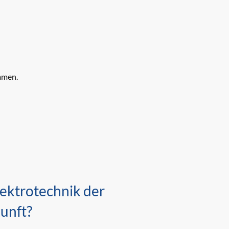
mmen.
Elektrotechnik der
unft?